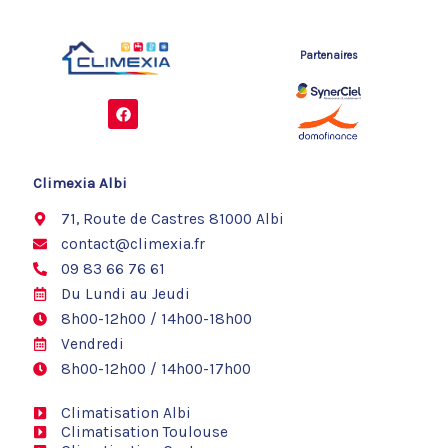
Partenaires
F
a
c
e
b
o
Climexia Albi
o
k
71, Route de Castres 81000 Albi
contact@climexia.fr
09 83 66 76 61
Du Lundi au Jeudi
8h00-12h00 / 14h00-18h00
Vendredi
8h00-12h00 / 14h00-17h00
Climatisation Albi
Climatisation Toulouse