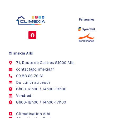
Partenaires
F
a
c
e
b
o
Climexia Albi
o
k
71, Route de Castres 81000 Albi
contact@climexia.fr
09 83 66 76 61
Du Lundi au Jeudi
8h00-12h00 / 14h00-18h00
Vendredi
8h00-12h00 / 14h00-17h00
Climatisation Albi