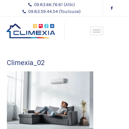
Aller
09.83.66.76.61 (Albi)
au
09.83.59.44.54 (Toulouse)
contenu
Climexia_02