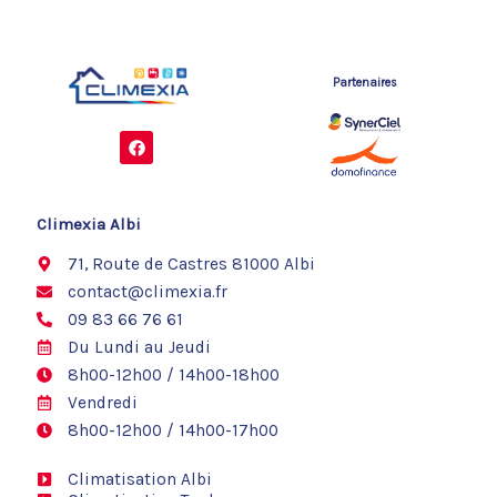
Partenaires
F
a
c
e
b
o
Climexia Albi
o
k
71, Route de Castres 81000 Albi
contact@climexia.fr
09 83 66 76 61
Du Lundi au Jeudi
8h00-12h00 / 14h00-18h00
Vendredi
8h00-12h00 / 14h00-17h00
Climatisation Albi