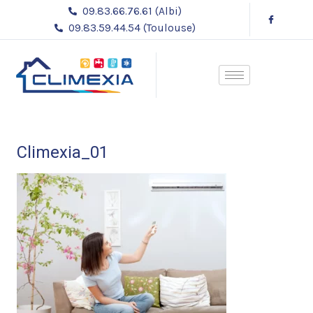
Aller
09.83.66.76.61 (Albi)
au
09.83.59.44.54 (Toulouse)
contenu
Climexia_01