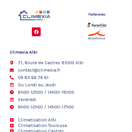
Partenaires
F
a
c
e
b
o
Climexia Albi
o
k
71, Route de Castres 81000 Albi
contact@climexia.fr
09 83 66 76 61
Du Lundi au Jeudi
8h00-12h00 / 14h00-18h00
Vendredi
8h00-12h00 / 14h00-17h00
Climatisation Albi
Climatisation Toulouse
Climatisation Castres