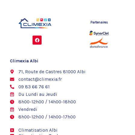
Partenaires
F
a
c
e
b
o
Climexia Albi
o
k
71, Route de Castres 81000 Albi
contact@climexia.fr
09 83 66 76 61
Du Lundi au Jeudi
8h00-12h00 / 14h00-18h00
Vendredi
8h00-12h00 / 14h00-17h00
Climatisation Albi