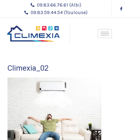
Aller
09.83.66.76.61 (Albi)
au
09.83.59.44.54 (Toulouse)
contenu
Climexia_02