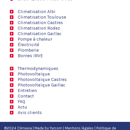
Climatisation Albi
Climatisation Toulouse
Climatisation Castres
Climatisation Rodez
Climatisation Gaillac
Pompe à chaleur
Électricité
Plomberie
Bornes IRVE
Thermodynamiques
Photovoltaïque
Photovoltaïque Castres
Photovoltaïque Gaillac
Entretien
Contact
FAQ
Actu
Avis clients
©2024 Climexia | Made by
Yurcom
|
Mentions légales
|
Politique de