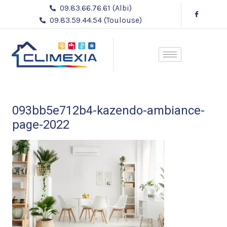
Aller
09.83.66.76.61 (Albi)
au
09.83.59.44.54 (Toulouse)
contenu
093bb5e712b4-kazendo-ambiance-
page-2022