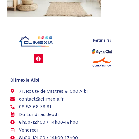
Partenaires
F
a
c
e
b
o
Climexia Albi
o
k
71, Route de Castres 81000 Albi
contact@climexia.fr
09 83 66 76 61
Du Lundi au Jeudi
8h00-12h00 / 14h00-18h00
Vendredi
8h00-12h00 / 14h00-17h00