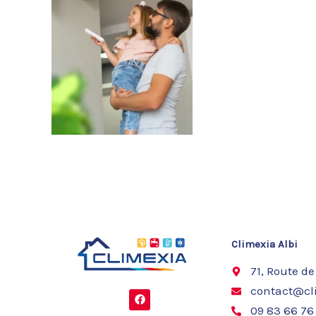
Climexia Albi
71, Route de
contact@cli
F
a
09 83 66 76
c