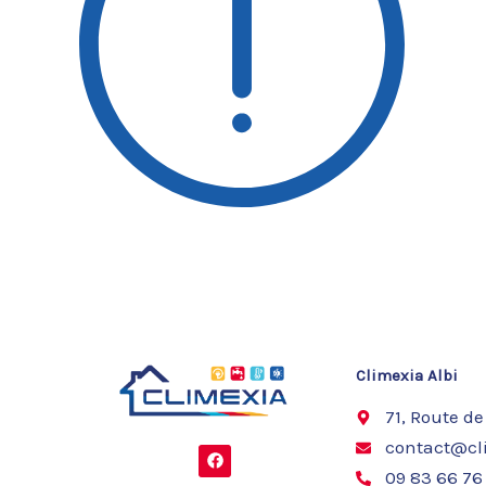
Climexia Albi
71, Route de
contact@cli
F
a
09 83 66 76
c