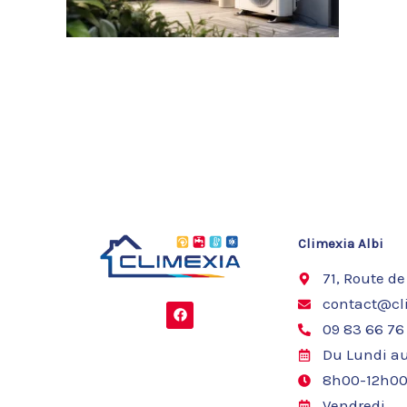
Climexia Albi
71, Route de
contact@cli
F
a
09 83 66 76
c
e
Du Lundi au
b
o
8h00-12h00
o
k
Vendredi