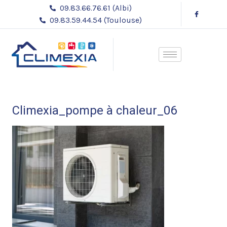
Aller
09.83.66.76.61 (Albi)
au
09.83.59.44.54 (Toulouse)
contenu
Climexia_pompe à chaleur_06