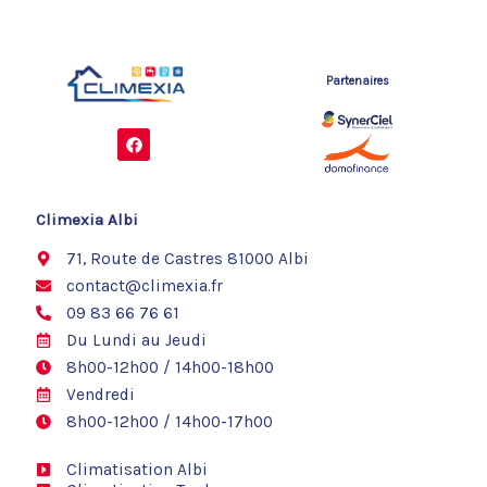
Partenaires
F
a
c
e
b
o
Climexia Albi
o
k
71, Route de Castres 81000 Albi
contact@climexia.fr
09 83 66 76 61
Du Lundi au Jeudi
8h00-12h00 / 14h00-18h00
Vendredi
8h00-12h00 / 14h00-17h00
Climatisation Albi