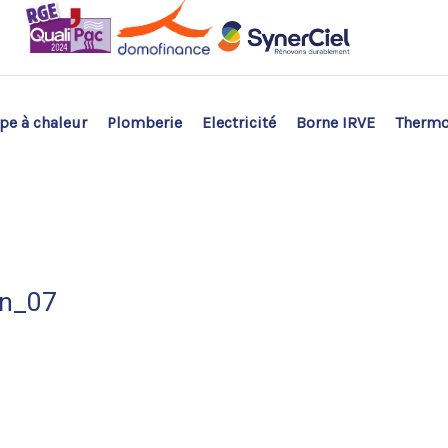
e à chaleur
Plomberie
Electricité
Borne IRVE
Therm
ion_07