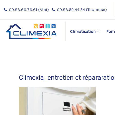
Aller
09.83.66.76.61 (Albi)
09.83.59.44.54 (Toulouse)
au
contenu
Climatisation
Pomp
Climexia_entretien et répararat