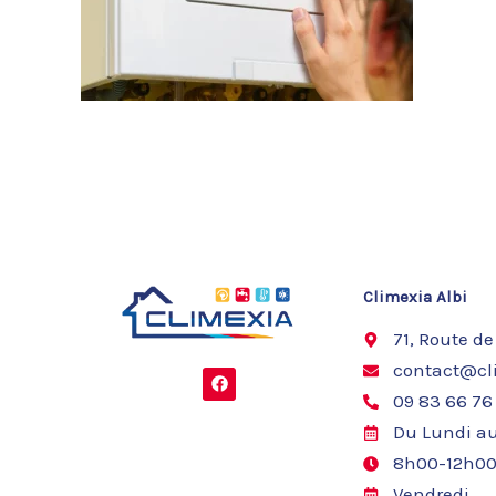
Climexia Albi
71, Route de
contact@cli
F
a
09 83 66 76
c
e
Du Lundi au
b
o
8h00-12h00
o
k
Vendredi