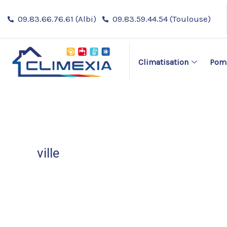
Aller
Navigation
09.83.66.76.61 (Albi)
09.83.59.44.54 (Toulouse)
au
des
contenu
articles
Climatisation
Pomp
ville