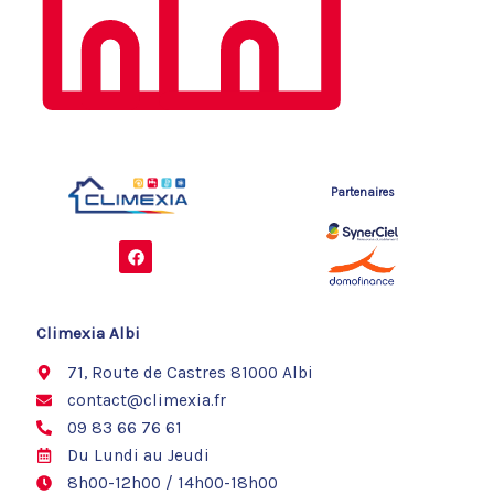
Partenaires
F
a
c
e
b
o
Climexia Albi
o
k
71, Route de Castres 81000 Albi
contact@climexia.fr
09 83 66 76 61
Du Lundi au Jeudi
8h00-12h00 / 14h00-18h00