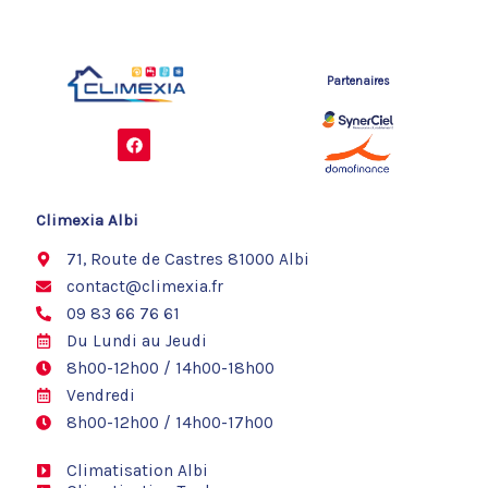
Partenaires
F
a
c
e
b
o
Climexia Albi
o
k
71, Route de Castres 81000 Albi
contact@climexia.fr
09 83 66 76 61
Du Lundi au Jeudi
8h00-12h00 / 14h00-18h00
Vendredi
8h00-12h00 / 14h00-17h00
Climatisation Albi