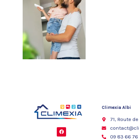
Climexia Albi
71, Route de
contact@cli
F
a
09 83 66 76
c