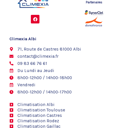
Partenaires
F
a
c
e
b
o
Climexia Albi
o
k
71, Route de Castres 81000 Albi
contact@climexia.fr
09 83 66 76 61
Du Lundi au Jeudi
8h00-12h00 / 14h00-18h00
Vendredi
8h00-12h00 / 14h00-17h00
Climatisation Albi
Climatisation Toulouse
Climatisation Castres
Climatisation Rodez
Climatisation Gaillac