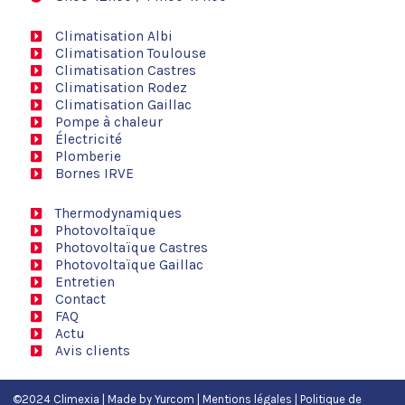
Climatisation Albi
Climatisation Toulouse
Climatisation Castres
Climatisation Rodez
Climatisation Gaillac
Pompe à chaleur
Électricité
Plomberie
Bornes IRVE
Thermodynamiques
Photovoltaïque
Photovoltaïque Castres
Photovoltaïque Gaillac
Entretien
Contact
FAQ
Actu
Avis clients
©2024 Climexia | Made by
Yurcom
|
Mentions légales
|
Politique de