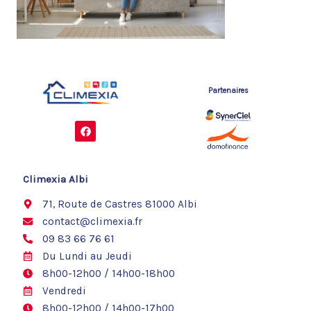
Partenaires
F
a
c
e
b
o
Climexia Albi
o
k
71, Route de Castres 81000 Albi
contact@climexia.fr
09 83 66 76 61
Du Lundi au Jeudi
8h00-12h00 / 14h00-18h00
Vendredi
8h00-12h00 / 14h00-17h00