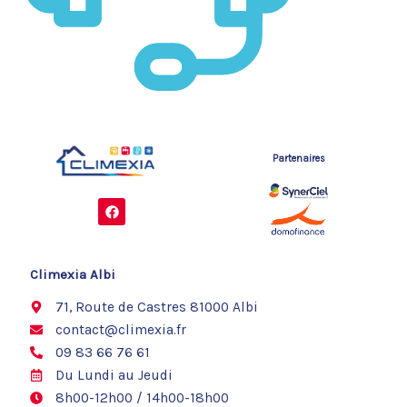
Partenaires
F
a
c
e
b
o
Climexia Albi
o
k
71, Route de Castres 81000 Albi
contact@climexia.fr
09 83 66 76 61
Du Lundi au Jeudi
8h00-12h00 / 14h00-18h00