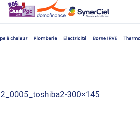
e à chaleur
Plomberie
Electricité
Borne IRVE
Therm
a2_0005_toshiba2-300×145