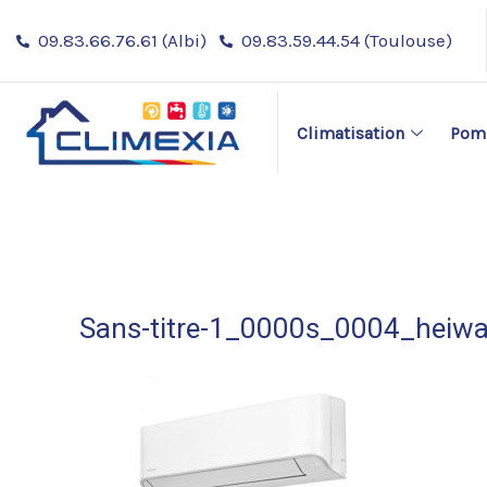
Aller
09.83.66.76.61 (Albi)
09.83.59.44.54 (Toulouse)
au
contenu
Climatisation
Pomp
Sans-titre-1_0000s_0004_heiw