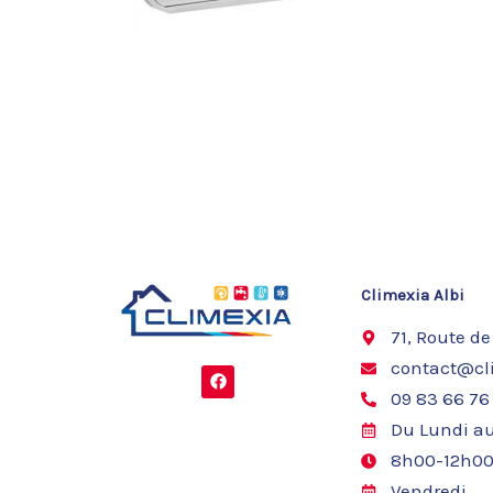
Climexia Albi
71, Route de
contact@cli
F
a
09 83 66 76
c
e
Du Lundi au
b
o
8h00-12h00
o
k
Vendredi