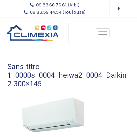
Aller
09.83.66.76.61 (Albi)
au
09.83.59.44.54 (Toulouse)
contenu
Sans-titre-
1_0000s_0004_heiwa2_0004_Daikin
2-300×145