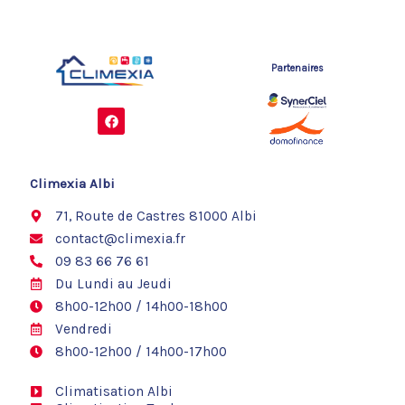
Partenaires
F
a
c
e
b
o
Climexia Albi
o
k
71, Route de Castres 81000 Albi
contact@climexia.fr
09 83 66 76 61
Du Lundi au Jeudi
8h00-12h00 / 14h00-18h00
Vendredi
8h00-12h00 / 14h00-17h00
Climatisation Albi