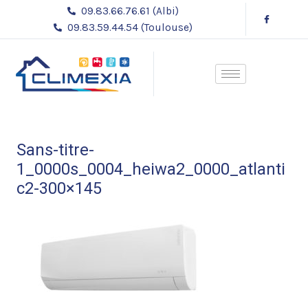
Aller
09.83.66.76.61 (Albi)
au
09.83.59.44.54 (Toulouse)
contenu
Sans-titre-
1_0000s_0004_heiwa2_0000_atlanti
c2-300×145