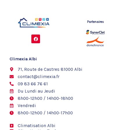
Partenaires
F
a
c
e
b
o
Climexia Albi
o
k
71, Route de Castres 81000 Albi
contact@climexia.fr
09 83 66 76 61
Du Lundi au Jeudi
8h00-12h00 / 14h00-18h00
Vendredi
8h00-12h00 / 14h00-17h00
Climatisation Albi