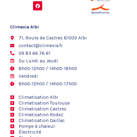
F
a
c
e
b
o
Climexia Albi
o
k
71, Route de Castres 81000 Albi
contact@climexia.fr
09 83 66 76 61
Du Lundi au Jeudi
8h00-12h00 / 14h00-18h00
Vendredi
8h00-12h00 / 14h00-17h00
Climatisation Albi
Climatisation Toulouse
Climatisation Castres
Climatisation Rodez
Climatisation Gaillac
Pompe à chaleur
Électricité