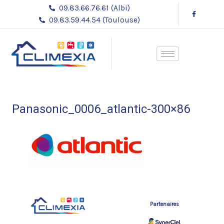
Aller
09.83.66.76.61 (Albi)
au
09.83.59.44.54 (Toulouse)
contenu
Panasonic_0006_atlantic-300×86
Partenaires