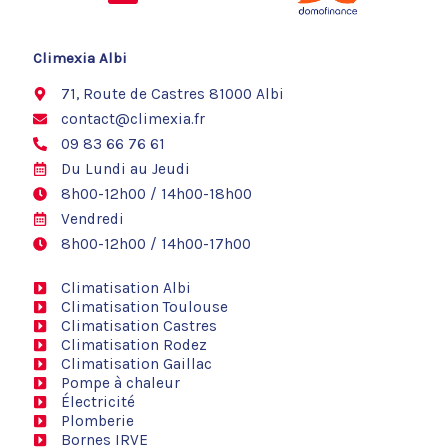
c
e
b
o
Climexia Albi
o
k
71, Route de Castres 81000 Albi
contact@climexia.fr
09 83 66 76 61
Du Lundi au Jeudi
8h00-12h00 / 14h00-18h00
Vendredi
8h00-12h00 / 14h00-17h00
Climatisation Albi
Climatisation Toulouse
Climatisation Castres
Climatisation Rodez
Climatisation Gaillac
Pompe à chaleur
Électricité
Plomberie
Bornes IRVE