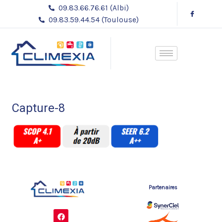
Aller
09.83.66.76.61 (Albi)
au
09.83.59.44.54 (Toulouse)
contenu
Capture-8
Partenaires
F
a