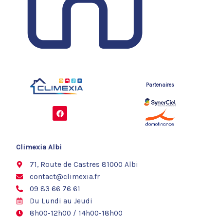
Partenaires
F
a
c
e
b
o
Climexia Albi
o
k
71, Route de Castres 81000 Albi
contact@climexia.fr
09 83 66 76 61
Du Lundi au Jeudi
8h00-12h00 / 14h00-18h00