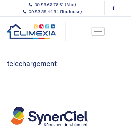
Aller
Navigation
09.83.66.76.61 (Albi)
au
des
09.83.59.44.54 (Toulouse)
contenu
articles
telechargement