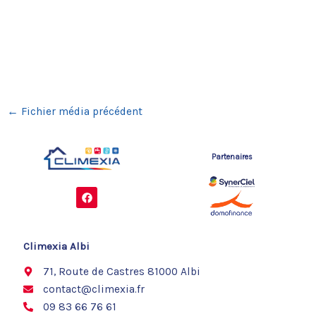
←
Fichier média précédent
Partenaires
F
a
c
e
b
o
Climexia Albi
o
k
71, Route de Castres 81000 Albi
contact@climexia.fr
09 83 66 76 61