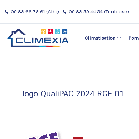
Aller
Navigation
09.83.66.76.61 (Albi)
09.83.59.44.54 (Toulouse)
au
des
contenu
articles
Climatisation
Pomp
logo-QualiPAC-2024-RGE-01