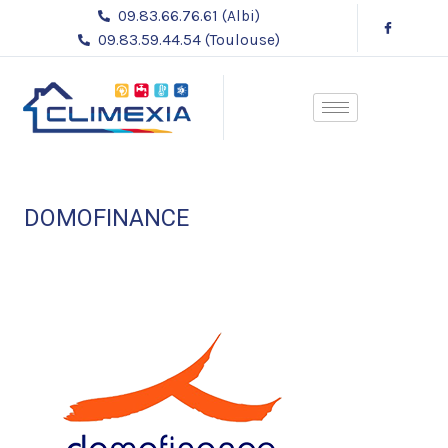
Aller
Navigation
09.83.66.76.61 (Albi)
au
des
09.83.59.44.54 (Toulouse)
contenu
articles
DOMOFINANCE