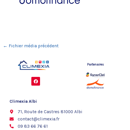
←
Fichier média précédent
Partenaires
F
a
c
e
b
o
Climexia Albi
o
k
71, Route de Castres 81000 Albi
contact@climexia.fr
09 83 66 76 61