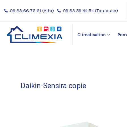
Aller
Navigation
09.83.66.76.61 (Albi)
09.83.59.44.54 (Toulouse)
au
des
contenu
articles
Climatisation
Pomp
Daikin-Sensira copie