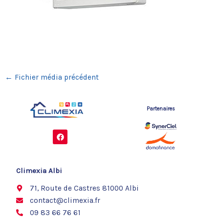
←
Fichier média précédent
Partenaires
F
a
c
e
b
o
Climexia Albi
o
k
71, Route de Castres 81000 Albi
contact@climexia.fr
09 83 66 76 61