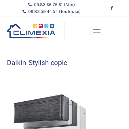
Aller
Navigation
09.83.66.76.61 (Albi)
au
des
09.83.59.44.54 (Toulouse)
contenu
articles
Daikin-Stylish copie