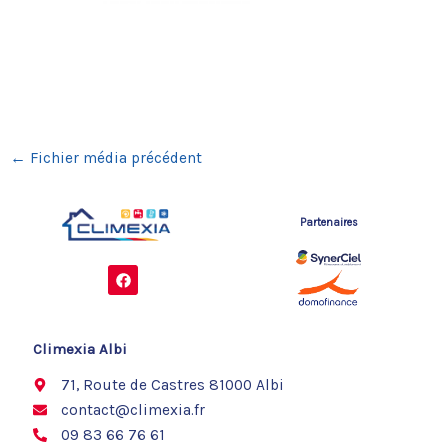
←
Fichier média précédent
Partenaires
F
a
c
e
b
o
Climexia Albi
o
k
71, Route de Castres 81000 Albi
contact@climexia.fr
09 83 66 76 61