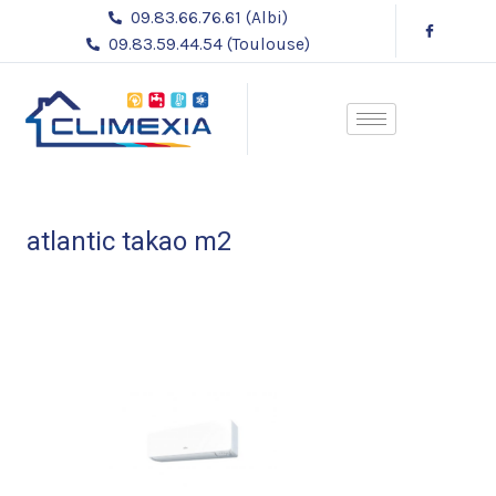
Aller
Navigation
09.83.66.76.61 (Albi)
au
des
09.83.59.44.54 (Toulouse)
contenu
articles
atlantic takao m2