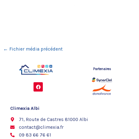
←
Fichier média précédent
Partenaires
F
a
c
e
b
o
Climexia Albi
o
k
71, Route de Castres 81000 Albi
contact@climexia.fr
09 83 66 76 61