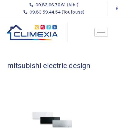
Aller
Navigation
09.83.66.76.61 (Albi)
au
des
09.83.59.44.54 (Toulouse)
contenu
articles
mitsubishi electric design