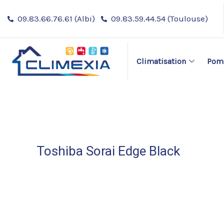
Aller
Navigation
09.83.66.76.61 (Albi)
09.83.59.44.54 (Toulouse)
au
des
contenu
articles
Climatisation
Pomp
Toshiba Sorai Edge Black