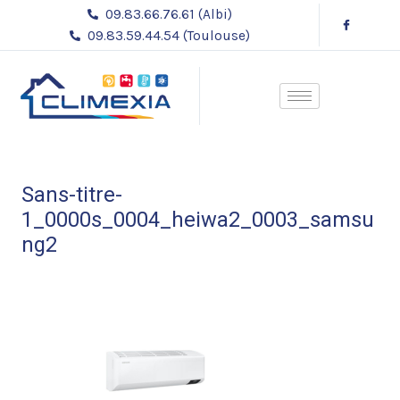
Aller
Navigation
09.83.66.76.61 (Albi)
au
des
09.83.59.44.54 (Toulouse)
contenu
articles
Sans-titre-
1_0000s_0004_heiwa2_0003_samsu
ng2