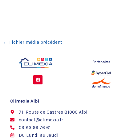
←
Fichier média précédent
Partenaires
F
a
c
e
b
o
Climexia Albi
o
k
71, Route de Castres 81000 Albi
contact@climexia.fr
09 83 66 76 61
Du Lundi au Jeudi