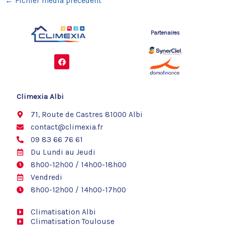
←
Fichier média précédent
Partenaires
F
a
c
e
b
o
Climexia Albi
o
k
71, Route de Castres 81000 Albi
contact@climexia.fr
09 83 66 76 61
Du Lundi au Jeudi
8h00-12h00 / 14h00-18h00
Vendredi
8h00-12h00 / 14h00-17h00
Climatisation Albi
Climatisation Toulouse