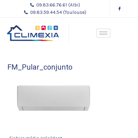
Aller
Navigation
09.83.66.76.61 (Albi)
au
des
09.83.59.44.54 (Toulouse)
contenu
articles
FM_Pular_conjunto