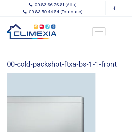
Aller
Navigation
09.83.66.76.61 (Albi)
au
des
09.83.59.44.54 (Toulouse)
contenu
articles
00-cold-packshot-ftxa-bs-1-1-front