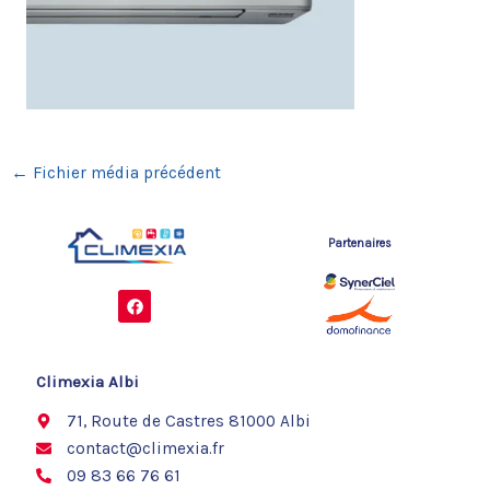
←
Fichier média précédent
Partenaires
F
a
c
e
b
o
Climexia Albi
o
k
71, Route de Castres 81000 Albi
contact@climexia.fr
09 83 66 76 61