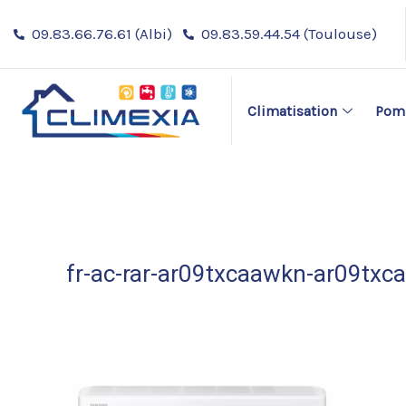
Aller
Navigation
09.83.66.76.61 (Albi)
09.83.59.44.54 (Toulouse)
au
des
contenu
articles
Climatisation
Pomp
fr-ac-rar-ar09txcaawkn-ar09tx