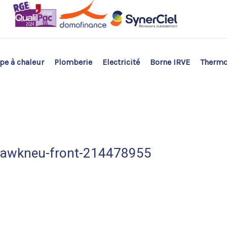
e à chaleur
Plomberie
Electricité
Borne IRVE
Therm
caawkneu-front-214478955