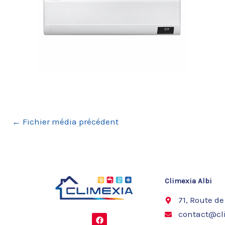
←
Fichier média précédent
Climexia Albi
71, Route de
contact@cli
F
a