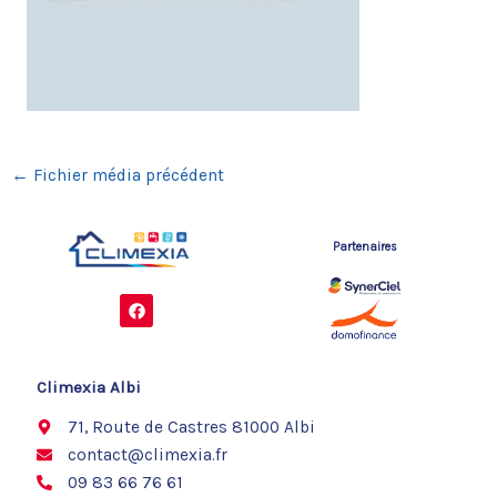
←
Fichier média précédent
Partenaires
F
a
c
e
b
o
Climexia Albi
o
k
71, Route de Castres 81000 Albi
contact@climexia.fr
09 83 66 76 61