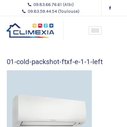
Aller
Navigation
09.83.66.76.61 (Albi)
au
des
09.83.59.44.54 (Toulouse)
contenu
articles
01-cold-packshot-ftxf-e-1-1-left