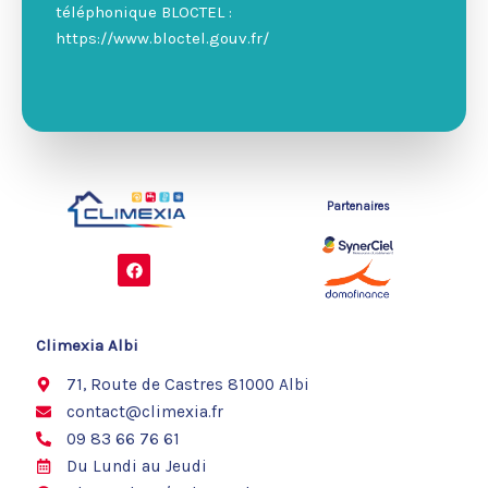
téléphonique BLOCTEL :
https://www.bloctel.gouv.fr/
Partenaires
F
a
c
e
b
o
Climexia Albi
o
k
71, Route de Castres 81000 Albi
contact@climexia.fr
09 83 66 76 61
Du Lundi au Jeudi