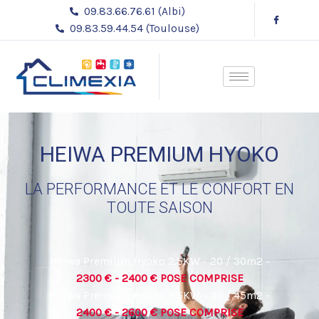
Aller
09.83.66.76.61 (Albi)
au
09.83.59.44.54 (Toulouse)
contenu
HEIWA PREMIUM HYOKO
LA PERFORMANCE ET LE CONFORT EN
TOUTE SAISON
Heiwa Premium Hyoko 2.5KW - 20 / 30m2 -
2300 € - 2400 € POSE COMPRISE
Heiwa Premium Hyoko 3.5KW - 30 / 45m2 -
2400 € - 2600 € POSE COMPRISE