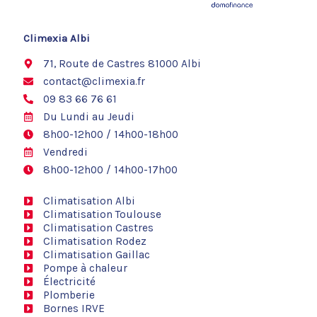
c
e
b
o
Climexia Albi
o
k
71, Route de Castres 81000 Albi
contact@climexia.fr
09 83 66 76 61
Du Lundi au Jeudi
8h00-12h00 / 14h00-18h00
Vendredi
8h00-12h00 / 14h00-17h00
Climatisation Albi
Climatisation Toulouse
Climatisation Castres
Climatisation Rodez
Climatisation Gaillac
Pompe à chaleur
Électricité
Plomberie
Bornes IRVE