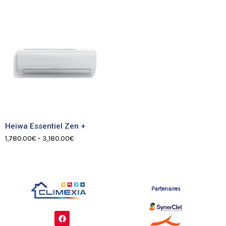
Heiwa Essentiel Zen +
1,780.00
€
–
3,180.00
€
Partenaires
F
a