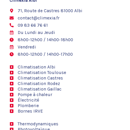
Climexia Albi
o
k
71, Route de Castres 81000 Albi
contact@climexia.fr
09 83 66 76 61
Du Lundi au Jeudi
8h00-12h00 / 14h00-18h00
Vendredi
8h00-12h00 / 14h00-17h00
Climatisation Albi
Climatisation Toulouse
Climatisation Castres
Climatisation Rodez
Climatisation Gaillac
Pompe à chaleur
Électricité
Plomberie
Bornes IRVE
Thermodynamiques
Photovoltaïque