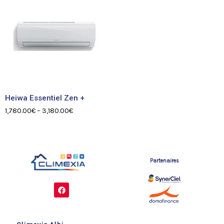
Heiwa Essentiel Zen +
1,780.00
€
–
3,180.00
€
Partenaires
F
a
c
e
b
o