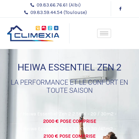
Aller
09.83.66.76.61 (Albi)
au
09.83.59.44.54 (Toulouse)
contenu
HEIWA ESSENTIEL ZEN 2
LA PERFORMANCE ET LE CONFORT EN
TOUTE SAISON
Heiwa Essentiel Zen 2 2.5KW - 20 / 30m2 -
2000 € POSE COMPRISE
Heiwa Essentiel Zen 2 3.5KW - 30 /45m2 -
2100 € POSE COMPRISE