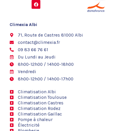
F
a
c
e
b
o
Climexia Albi
o
k
71, Route de Castres 81000 Albi
contact@climexia.fr
09 83 66 76 61
Du Lundi au Jeudi
8h00-12h00 / 14h00-18h00
Vendredi
8h00-12h00 / 14h00-17h00
Climatisation Albi
Climatisation Toulouse
Climatisation Castres
Climatisation Rodez
Climatisation Gaillac
Pompe à chaleur
Électricité
Plomberie