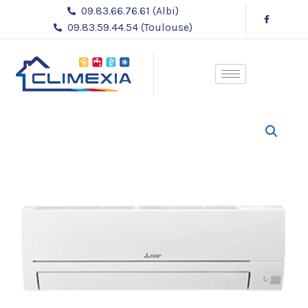
Aller
09.83.66.76.61 (Albi)
au
09.83.59.44.54 (Toulouse)
contenu