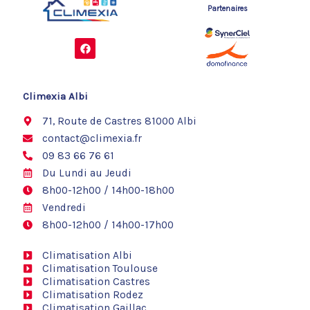
Partenaires
F
a
c
e
b
o
Climexia Albi
o
k
71, Route de Castres 81000 Albi
contact@climexia.fr
09 83 66 76 61
Du Lundi au Jeudi
8h00-12h00 / 14h00-18h00
Vendredi
8h00-12h00 / 14h00-17h00
Climatisation Albi
Climatisation Toulouse
Climatisation Castres
Climatisation Rodez
Climatisation Gaillac